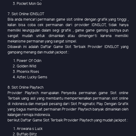
Pocket Mon Go
7. Slot Online IDNSLOT
Bila anda mencari permainan game slot online dengan grafik yang tinggi ,
kalian bisa coba cek permainan dari provider IDNSLOT, tidak hanya
memiliki keunggulan dalam segi grafik , game game gaming slotnya pun
sangat mudah untuk dimainkan atau dimengerti karena memiliki
mekanisme permainan yang sangat simpel.
Dibawah ini adalah Daftar Game Slot Terbaik Provider IDNSLOT yang
gampang menang dan mudah jackpot :
Power Of Odin
Golden WIld
Phoenix Rises
Aztec Lucky Gems
8. Slot Online Playtech
Provider Playtech merupakan Penyedia permainan game Slot online
Terbaik uang asli yang membantu memperkenalkan permainan slot online
di indonesia dan menjadi pesaing dari Slot Pragmatic Play. Dengan Grafik
yang bagus membuat permainan Provider Playtech banyak dimainkan oleh
kalangan remaja indonesia.
berikut Daftar Game Slot Terbaik Provider Playtech yang mudah jackpot :
Arowana s Luck
Buffalo Blitz