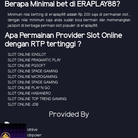
Berapa Minimal bet di ERAPLAY88?
Minimum nilai betting di eraplay88 adalah Rp 200 saja di permainan slot ,
dengan nilai minimum saja anda sudah bisa bermain dan memenangkan
jackpot di berbagai permain slot populer di eraplay88.
Apa Permainan Provider Slot Online
dengan RTP tertinggi ?
SLOT ONLINE IDNSLOT
SLOT ONLINE PRAGMATIC PLAY
SLOT ONLINE PGSOFT
SLOT ONLINE SPADE GAMING
SLOT ONLINE MICROGAMING
SLOT ONLINE SPADE GAMING
SLOT ONLINE PLAY'N GO
SLOT ONLINE HABANERO
SLOT ONLINE TOP TREND GAMING
SLOT ONLINE JDB
Provided By