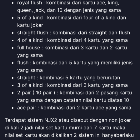
royal flush : kombinasi dari kartu ace, king,
queen, jack, dan 10 dengan jenis yang sama
5 of a kind : kombinasi dari four of a kind dan
kartu joker
straight flush : kombinasi dari straight dan flush
4 of a kind : kombinasi dari 4 kartu yang sama
full house : kombinasi dari 3 kartu dan 2 kartu
yang sama
flush : kombinasi dari 5 kartu yang memiliki jenis
yang sama
straight : kombinasi 5 kartu yang berurutan
3 of a kind : kombinasi dari 3 kartu yang sama
2 pair ( 10 pair ) : kombinasi dari 2 pasang kartu
yang sama dengan catatan nilai kartu diatas 10
ace pair : kombinasi dari 2 kartu ace yang sama
Terdapat sistem NJX2 atau disebut dengan non joker
di kali 2 jadi nilai set kartu murni dari 7 kartu maka
nilai set kartu akan dikalikan 2 sistem ini hanyaberlaku