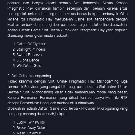
populer dan banyak dicari pemain Slot Indonesia. Alasan Kenapa
Pragmatic Play dimainkan hampir setengah dari pemain karena situs
gaming slot online ini sering memberikan bonus jackpot terbanyak. Oleh
karena itu Pragmatic Play merupakan Game slot terpercaya dengan
kualitas terbaik demi menghibur para pecinta game slot online.dibawah ini
adalah Daftar Game Slot Terbaik Provider Pragmatic Play yang populer
Gampang menang dan mudah jackpot :
Gates Of Olympus
Starlight Princess
Sweet Bonanza
5 Lions Dance
Wild West Gold
2. Slot Online Microgaming
Tidak kalahnya dengan Slot Online Pragmatic Play, Microgaming juga
termasuk Provider yang sangat hits bagi para pecinta Slot online. Untuk
Bermain Slot Microgaming kalian tidak memerlukan modal yang besar,
Karena Permainan Permainan yang dihadirkan semuanya Memiliki RTP
dengan Persentase tinggi dah mudah untuk dimainkan.
dibawah ini adalah Daftar Game Slot Terbaik Provider Microgaming yang
gampang menang dan mudah jackpot :
Lucky TwinsWilds
Break Away Deluxe
Mask Of Amun