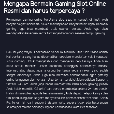
Mengapa Bermain Gaming Slot Online
Resmi dan harus terpercaya ?
Permainan gaming online terutama slot saat ini sangat diminati oleh
banyak rakyat Indonesia. Selain mendapatkan banyak keuntungan, bermain
gaming juga bisa membuat otak nyaman sesaat. Anda juga akan
mendapatkan keseruan serta tantangan baru dari sensasi tampil gaming.
Hal-Hal yang Wajib Diperhatikan Sebelum Memilih Situs Slot Online adalah
Hal pertama yang harus diperhatikan sebelum mendaftar yakni reputasi
situs gaming. Untuk mengetahui dan mengecek reputasinya, Anda bisa
coba untuk mencari ulasan daripada pelanggan sebelumnya melalui
internet atau dapat juga langsung bertanya secara rekan yang sudah
sangat dipercaya. Anda juga bisa meminta rekomendasi agen gaming
online langganan dari kenalan atau teman terdekat,Menyediakan Support
Sistem 24 Jam ,Anda juga harus memastikan kalau agen gaming pilihan
Anda telah memiliki CS aktif dan beres membantu selama 24 jam penuh.
Hal ini dimaksudkan apabila terjalin masalah, Anda dapat melaporkannya dan
tim pendukung akan segera menyelesaikan permasalahan tersebut. Selain
itu, fungsi lain dari support sistem yaitu supaya tidak ada kecurangan
selama permainan berlangsung dan Kemudahan Dalam Bertransaksi.