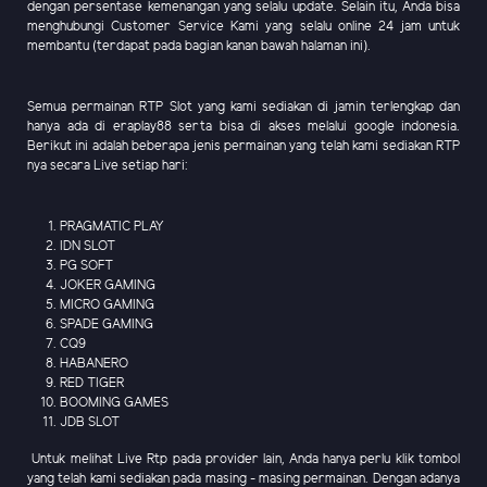
dengan persentase kemenangan yang selalu update. Selain itu, Anda bisa
menghubungi Customer Service Kami yang selalu online 24 jam untuk
membantu (terdapat pada bagian kanan bawah halaman ini).
Semua permainan RTP Slot yang kami sediakan di jamin terlengkap dan
hanya ada di eraplay88 serta bisa di akses melalui google indonesia.
Berikut ini adalah beberapa jenis permainan yang telah kami sediakan RTP
nya secara Live setiap hari:
PRAGMATIC PLAY
IDN SLOT
PG SOFT
JOKER GAMING
MICRO GAMING
SPADE GAMING
CQ9
HABANERO
RED TIGER
BOOMING GAMES
JDB SLOT
Untuk melihat Live Rtp pada provider lain, Anda hanya perlu klik tombol
yang telah kami sediakan pada masing - masing permainan. Dengan adanya