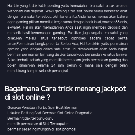
Hal lain yang tidak kalah penting yaitu kemudahan transaksi untuk proses
withdraw dan deposit. Wakil gaming situs slot online selalu berkaitan erat
dengan transaksi tersebut, oleh karena itu Anda harus memastikan bahwa
agen gaming pilihan memiliki kerja sama dengan bank lokal ,voucher88,qris,
e-wallet. Hal ini akan memudahkan Anda saat ingin membeli deposit dan
menarik hasil kemenangan gaming. Pastikan juga segala transaksi yang
dilakukan melalui situs tersebut diproses secara cepat serta
aman,Permainan Lengkap serta Serba Ada, Hal terakhir yaitu permainan
gaming yang lengkap dalam satu situs. Ini dimaksudkan agar Anda dapat
bermain permainan lain yang disukai tanpa kudu berpindah ke situs lainnya.
Situs terbaik adalah yang memiliki bermacam jenis permainan gaming dan
boleh dimainkan selama 24 jam penuh di mana saja dengan telah
mendukung hampir seluruh perangkat.
Bagaimana Cara trick menang jackpot
di slot online ?
Gunakan Penataan Turbo Spin Buat Bermain
Lakukan Betting Saat Bermain Slot Online Pragmatic
Bermain tidak terburu-buru
memilih permainan di Slot Terpopuler.
bermain sesering mungkin di slot promosi