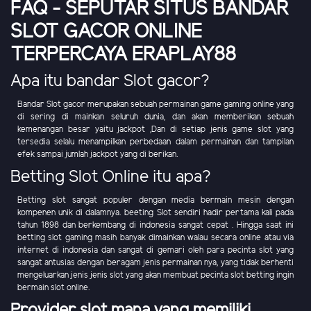
FAQ - SEPUTAR SITUS BANDAR
SLOT GACOR ONLINE
TERPERCAYA ERAPLAY88
Apa itu bandar Slot gacor?
Bandar Slot gacor merupakan sebuah permainan game gaming online yang
di sering di mainkan seluruh dunia, dan akan memberikan sebuah
kemenangan besar yaitu jackpot ,Dan di setiap jenis game slot yang
tersedia selalu menampilkan perbedaan dalam permainan dan tampilan
efek sampai jumlah jackpot yang di berikan.
Betting Slot Online itu apa?
Betting slot sangat populer dengan media bermain mesin dengan
kompenen unik di dalamnya. beeting Slot sendiri hadir pertama kali pada
tahun 1898 dan berkembang di indonesia sangat cepat . Hingga saat ini
betting slot gaming masih banyak dimainkan walau secara online atau via
internet di indonesia dan sangat di gemari oleh para pecinta slot yang
sangat antusias dengan beragam jenis permainan nya, yang tidak berhenti
mengeluarkan jenis jenis slot yang akan membuat pecinta slot betting ingin
bermain slot online.
Provider slot mana yang memiliki