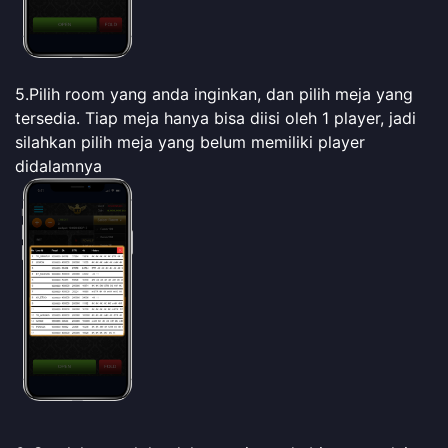
5.Pilih room yang anda inginkan, dan pilih meja yang
tersedia. Tiap meja hanya bisa diisi oleh 1 player, jadi
silahkan pilih meja yang belum memiliki player
didalamnya