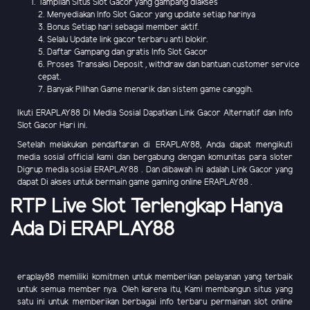
Tampilan Situs Slot Gacor yang gampang diakses
2. Menyediakan Info Slot Gacor yang update setiap harinya
3. Bonus Setiap hari sebagai member aktif.
4. Selalu Update link gacor terbaru anti blokir.
5. Daftar Gampang dan gratis Info Slot Gacor
6. Proses Transaksi Deposit , withdraw dan bantuan customer service
cepat.
7. Banyak Pilihan Game menarik dan sistem game canggih.
Ikuti ERAPLAY88 Di Media Sosial Dapatkan Link Gacor Alternatif dan Info
Slot Gacor Hari ini.
Setelah melakukan pendaftaran di ERAPLAY88, Anda dapat mengikuti
media sosial official kami dan bergabung dengan komunitas para sloter
Digrup media sosial ERAPLAY88 . Dan dibawah ini adalah Link Gacor yang
dapat Di akses untuk bermain game gaming online ERAPLAY88 .
RTP Live Slot Terlengkap Hanya
Ada Di ERAPLAY88
eraplay88 memiliki komitmen untuk memberikan pelayanan yang terbaik
untuk semua member nya. Oleh karena itu, Kami membangun situs yang
satu ini untuk memberikan berbagai info terbaru permainan slot online