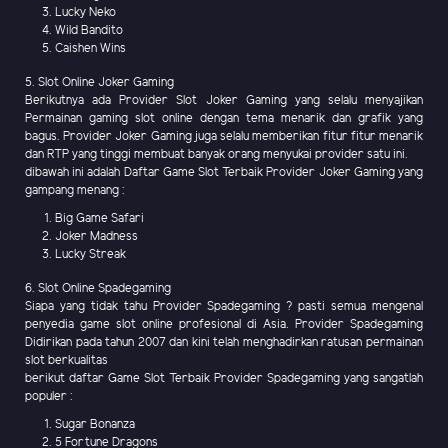
Lucky Neko
Wild Bandito
Caishen Wins
5. Slot Online Joker Gaming
Berikutnya ada Provider Slot Joker Gaming yang selalu menyajikan
Permainan gaming slot online dengan tema menarik dan grafik yang
bagus. Provider Joker Gaming juga selalu memberikan fitur fitur menarik
dan RTP yang tinggi membuat banyak orang menyukai provider satu ini.
dibawah ini adalah Daftar Game Slot Terbaik Provider Joker Gaming yang
gampang menang :
Big Game Safari
Joker Madness
Lucky Streak
6. Slot Online Spadegaming
Siapa yang tidak tahu Provider Spadegaming ? pasti semua mengenal
penyedia game slot online profesional di Asia. Provider Spadegaming
Didirikan pada tahun 2007 dan kini telah menghadirkan ratusan permainan
slot berkualitas
berikut daftar Game Slot Terbaik Provider Spadegaming yang sangatlah
populer :
Sugar Bonanza
5 Fortune Dragons