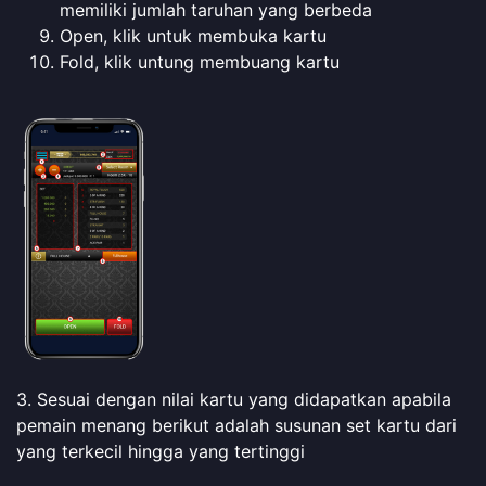
memiliki jumlah taruhan yang berbeda
Open, klik untuk membuka kartu
Fold, klik untung membuang kartu
3. Sesuai dengan nilai kartu yang didapatkan apabila
pemain menang berikut adalah susunan set kartu dari
yang terkecil hingga yang tertinggi