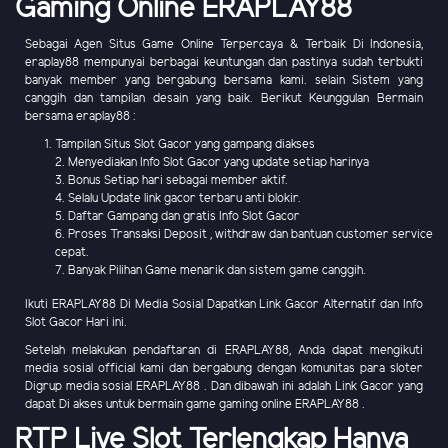
Gaming Online ERAPLAY88
Sebagai Agen Situs Game Online Terpercaya & Terbaik Di Indonesia,
eraplay88 mempunyai berbagai keuntungan dan pastinya sudah terbukti
banyak member yang bergabung bersama kami. selain Sistem yang
canggih dan tampilan desain yang baik. Berikut Keunggulan Bermain
bersama eraplay88 :
Tampilan Situs Slot Gacor yang gampang diakses
2. Menyediakan Info Slot Gacor yang update setiap harinya
3. Bonus Setiap hari sebagai member aktif.
4. Selalu Update link gacor terbaru anti blokir.
5. Daftar Gampang dan gratis Info Slot Gacor
6. Proses Transaksi Deposit , withdraw dan bantuan customer service
cepat.
7. Banyak Pilihan Game menarik dan sistem game canggih.
Ikuti ERAPLAY88 Di Media Sosial Dapatkan Link Gacor Alternatif dan Info
Slot Gacor Hari ini.
Setelah melakukan pendaftaran di ERAPLAY88, Anda dapat mengikuti
media sosial official kami dan bergabung dengan komunitas para sloter
Digrup media sosial ERAPLAY88 . Dan dibawah ini adalah Link Gacor yang
dapat Di akses untuk bermain game gaming online ERAPLAY88 .
RTP Live Slot Terlengkap Hanya