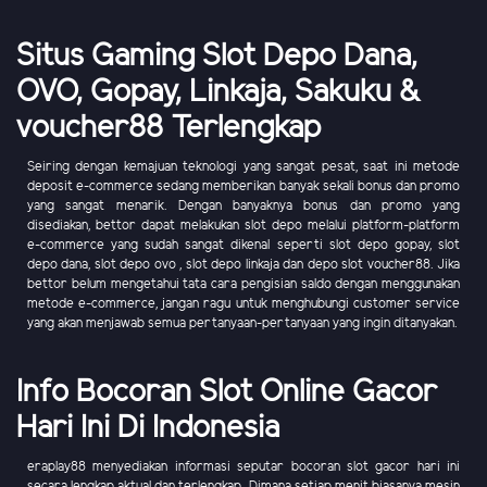
Situs Gaming Slot Depo Dana,
OVO, Gopay, Linkaja, Sakuku &
voucher88 Terlengkap
Seiring dengan kemajuan teknologi yang sangat pesat, saat ini metode
deposit e-commerce sedang memberikan banyak sekali bonus dan promo
yang sangat menarik. Dengan banyaknya bonus dan promo yang
disediakan, bettor dapat melakukan slot depo melalui platform-platform
e-commerce yang sudah sangat dikenal seperti slot depo gopay, slot
depo dana, slot depo ovo , slot depo linkaja dan depo slot voucher88. Jika
bettor belum mengetahui tata cara pengisian saldo dengan menggunakan
metode e-commerce, jangan ragu untuk menghubungi customer service
yang akan menjawab semua pertanyaan-pertanyaan yang ingin ditanyakan.
Info Bocoran Slot Online Gacor
Hari Ini Di Indonesia
eraplay88 menyediakan informasi seputar bocoran slot gacor hari ini
secara lengkap aktual dan terlengkap. Dimana setiap menit biasanya mesin