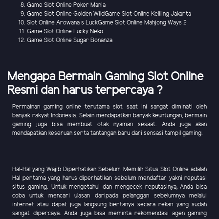
Game Slot Online Poker Mania
Game Slot Online Golden WildGame Slot Online Keliling Jakarta
Slot Online Arowana s LuckGame Slot Online Mahjong Ways 2
Game Slot Online Lucky Neko
Game Slot Online Sugar Bonanza
Mengapa Bermain Gaming Slot Online
Resmi dan harus terpercaya ?
Permainan gaming online terutama slot saat ini sangat diminati oleh
banyak rakyat Indonesia. Selain mendapatkan banyak keuntungan, bermain
gaming juga bisa membuat otak nyaman sesaat. Anda juga akan
mendapatkan keseruan serta tantangan baru dari sensasi tampil gaming.
Hal-Hal yang Wajib Diperhatikan Sebelum Memilih Situs Slot Online adalah
Hal pertama yang harus diperhatikan sebelum mendaftar yakni reputasi
situs gaming. Untuk mengetahui dan mengecek reputasinya, Anda bisa
coba untuk mencari ulasan daripada pelanggan sebelumnya melalui
internet atau dapat juga langsung bertanya secara rekan yang sudah
sangat dipercaya. Anda juga bisa meminta rekomendasi agen gaming