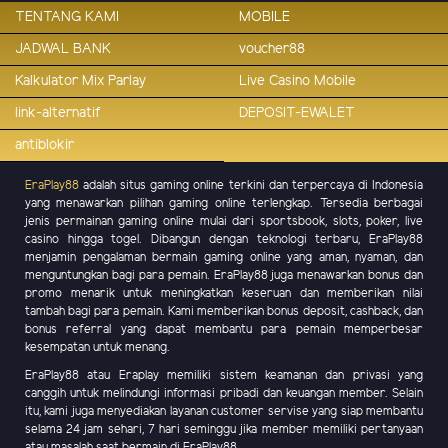
TENTANG KAMI
MOBILE
JADWAL BANK
voucher88
Kalkulator Mix Parlay
Live Casino Mobile
link-alternatif
DEPOSIT-EWALET
antiblokir
EraPlay88
adalah situs gaming online terkini dan terpercaya di Indonesia
yang menawarkan pilihan gaming online terlengkap. Tersedia berbagai
jenis permainan gaming online mulai dari sportsbook, slots, poker, live
casino hingga togel. Dibangun dengan teknologi terbaru, EraPlay88
menjamin pengalaman bermain gaming online yang aman, nyaman, dan
menguntungkan bagi para pemain. EraPlay88 juga menawarkan bonus dan
promo menarik untuk meningkatkan keseruan dan memberikan nilai
tambah bagi para pemain. Kami memberikan bonus deposit, cashback, dan
bonus referral yang dapat membantu para pemain memperbesar
kesempatan untuk menang.
EraPlay88 atau Eraplay memiliki sistem keamanan dan privasi yang
canggih untuk melindungi informasi pribadi dan keuangan member. Selain
itu, kami juga menyediakan layanan customer servise yang siap membantu
selama 24 jam sehari, 7 hari seminggu jika member memiliki pertanyaan
atau masalah saat bermain di EraPlay88.