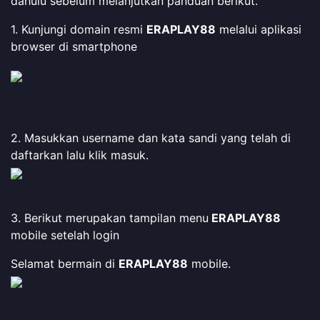
dahulu sebelum melanjutkan panduan berikut.
1. Kunjungi domain resmi
ERAPLAY88
melalui aplikasi
browser di smartphone
2. Masukkan username dan kata sandi yang telah di
daftarkan lalu klik masuk.
3. Berikut merupakan tampilan menu
ERAPLAY88
mobile setelah login
Selamat bermain di
ERAPLAY88
mobile.