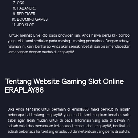
CQ9
HABANERO
RED TIGER
BOOMING GAMES
JDB SLOT
Untuk melihat Live Rtp pada provider lain, Anda hanya perlu klik tombol
yang telah kami sediakan pada masing - masing permainan. Dengan adanya
halaman ini, kami berharap Anda akan semakin betah dan bisa mendapatkan
kemenangan dengan mudah di eraplay88
Tentang Website Gaming Slot Online
ERAPLAY88
Jika Anda tertarik untuk bermain di eraplay88, maka berikut ini adalah
beberapa hal tentang eraplay88 yang sudah kami rangkum kedalam satu
tabel agar lebih mudah untuk di baca. Informasi yang ada di bawah ini
adalah valid dan merupakan ketentuan terbaru dari eraplay88, berikut ini
adalah beberapa hal tentang eraplay88 dan ketentuan yang perlu di patuhi.